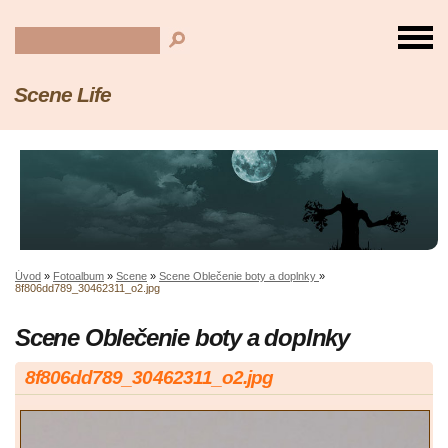
Scene Life
Úvod
»
Fotoalbum
»
Scene
»
Scene Oblečenie boty a doplnky
»
8f806dd789_30462311_o2.jpg
Scene Oblečenie boty a doplnky
8f806dd789_30462311_o2.jpg